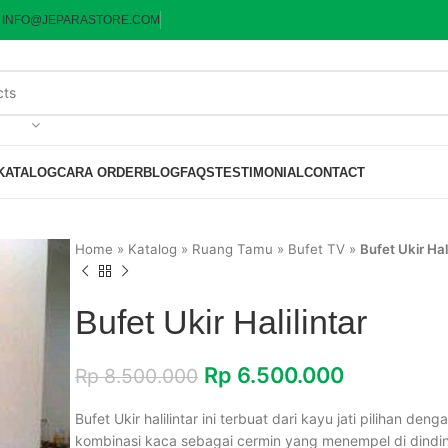
:
INFO@JEPARASTORE.COM
KATALOG
CARA ORDER
BLOG
FAQS
TESTIMONIAL
CONTACT
Home
»
Katalog
»
Ruang Tamu
»
Bufet TV
»
Bufet Ukir Hali
Bufet Ukir Halilintar
Rp
6.500.000
Rp
8.500.000
Bufet Ukir halilintar ini terbuat dari kayu jati pilihan deng
kombinasi kaca sebagai cermin yang menempel di dindi