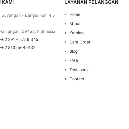
 KAMI
LAYANAN PELANGGAN
Home
a Guyangan – Bangsri Km. 4,5
About
wa Tengah, 59453, Indonesia
Katalog
+62 291 – 5756 345
Cara Order
+62 81325645432
Blog
FAQs
Testimonial
Contact