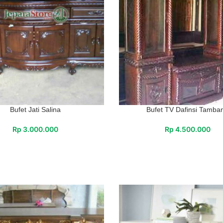
Bufet Jati Salina
Bufet TV Dafinsi Tamba
Rp
3.000.000
Rp
4.500.000