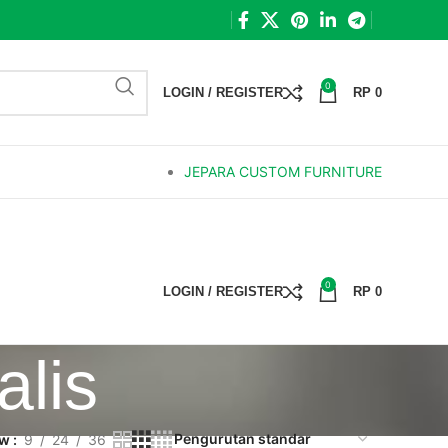
0
LOGIN / REGISTER
RP
0
JEPARA CUSTOM FURNITURE
0
LOGIN / REGISTER
RP
0
alis
ow
9
24
36