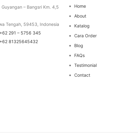
Home
a Guyangan – Bangsri Km. 4,5
About
wa Tengah, 59453, Indonesia
Katalog
+62 291 – 5756 345
Cara Order
+62 81325645432
Blog
FAQs
Testimonial
Contact