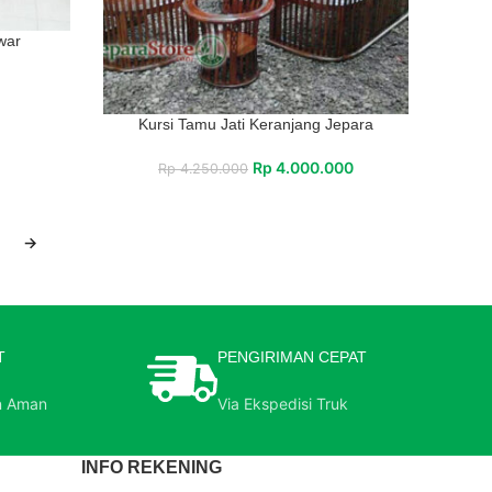
war
Kursi Tamu Jati Keranjang Jepara
Rp
4.000.000
Rp
4.250.000
→
T
PENGIRIMAN CEPAT
n Aman
Via Ekspedisi Truk
INFO REKENING