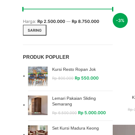
-3%
Harga:
Rp 2.500.000
—
Rp 8.750.000
SARING
PRODUK POPULER
Kursi Resto Ropan Jok
Rp
550.000
Rp
800.000
K
Lemari Pakaian Sliding
Semarang
Rp
3
Rp
5.000.000
Rp
6.500.000
Set Kursi Madura Keong