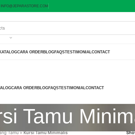
:
INFO@JEPARASTORE.COM
KATALOG
CARA ORDER
BLOG
FAQS
TESTIMONIAL
CONTACT
TALOG
CARA ORDER
BLOG
FAQS
TESTIMONIAL
CONTACT
si Tamu Minim
ang Tamu
»
Kursi Tamu Minimalis
Sh