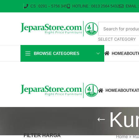
CS : 0291 – 5756 345
HOTLINE : 0813 2564 5432
EMAIL 
SELECT CATEGORY
BROWSE CATEGORIES
HOME
ABOUT
HOME
ABOUT
KA
Kur
FILTER HARGA
Home
»
Ru