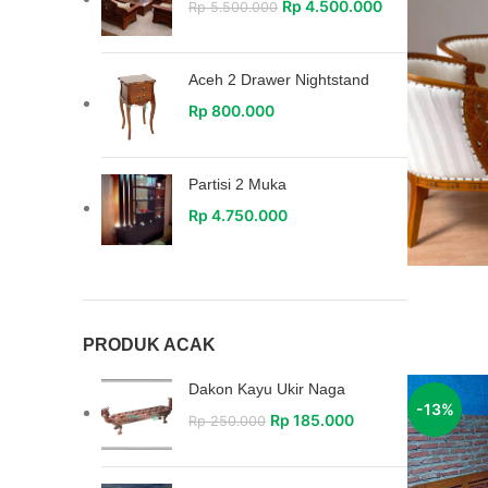
Rp
4.500.000
Rp
5.500.000
Aceh 2 Drawer Nightstand
Rp
800.000
Partisi 2 Muka
Rp
4.750.000
PRODUK ACAK
Dakon Kayu Ukir Naga
-13%
Rp
185.000
Rp
250.000