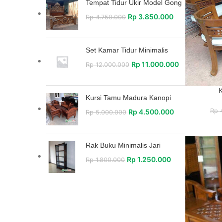
Tempat Tidur Ukir Model Gong
Rp
3.850.000
Rp
4.750.000
Set Kamar Tidur Minimalis
Rp
11.000.000
Rp
12.000.000
K
Kursi Tamu Madura Kanopi
Rp
4
Rp
4.500.000
Rp
5.000.000
Rak Buku Minimalis Jari
Rp
1.250.000
Rp
1.800.000