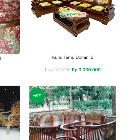
g
Kursi Tamu Domini B
Rp
3.000.000
Rp
4.000.000
-6%