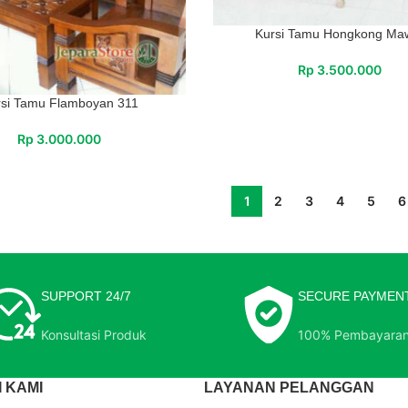
Kursi Tamu Hongkong Ma
Rp
3.500.000
rsi Tamu Flamboyan 311
Rp
3.000.000
1
2
3
4
5
6
SUPPORT 24/7
SECURE PAYMEN
Konsultasi Produk
100% Pembayara
 KAMI
LAYANAN PELANGGAN