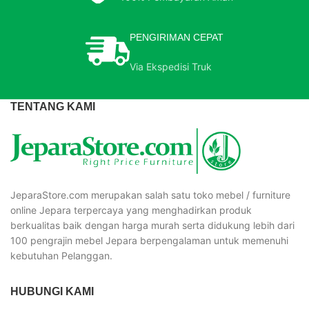
PENGIRIMAN CEPAT
Via Ekspedisi Truk
TENTANG KAMI
JeparaStore.com merupakan salah satu toko mebel / furniture
online Jepara terpercaya yang menghadirkan produk
berkualitas baik dengan harga murah serta didukung lebih dari
100 pengrajin mebel Jepara berpengalaman untuk memenuhi
kebutuhan Pelanggan.
HUBUNGI KAMI