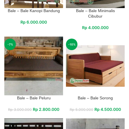
Bale – Bale Kanopi Bandung
Bale – Bale Minimalis
Cibubur
Rp
6.000.000
Rp
4.000.000
-7%
-10%
Bale – Bale Peluru
Bale – Bale Sorong
Rp
2.800.000
Rp
4.500.000
Rp
3.000.000
Rp
5.000.000