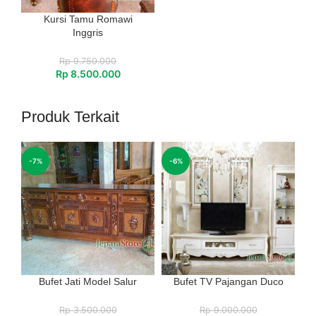
Kursi Tamu Romawi
Inggris
Rp
9.750.000
Rp
8.500.000
Produk Terkait
-7%
-6%
Bufet Jati Model Salur
Bufet TV Pajangan Duco
Rp
3.500.000
Rp
9.000.000