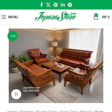
0
MENU
RP
0
-11%
Click to enlarge
Home
»
Katalog
»
Ruang Tamu
»
Kursi Tamu Mewah
»
Kursi