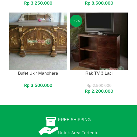
Rp
3.250.000
Rp
8.500.000
-12%
Bufet Ukir Manohara
Rak TV 3 Laci
Rp
3.500.000
Rp
2.500.000
Rp
2.200.000
FREE SHIPPING
Untuk Area Tertentu