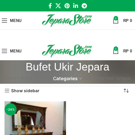
0
MENU
RP
0
0
MENU
RP
0
Bufet Ukir Jepara
Home
»
Bufet Ukir Jepara
Menampilkan hasil tunggal
Categories
Show sidebar
-24%