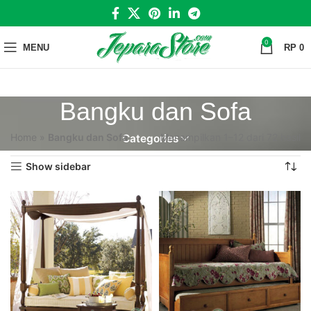
0
MENU
RP
0
Bangku dan Sofa
Home
»
Bangku dan Sofa
Menampilkan 1–12 dari 72 hasil
Categories
Show sidebar