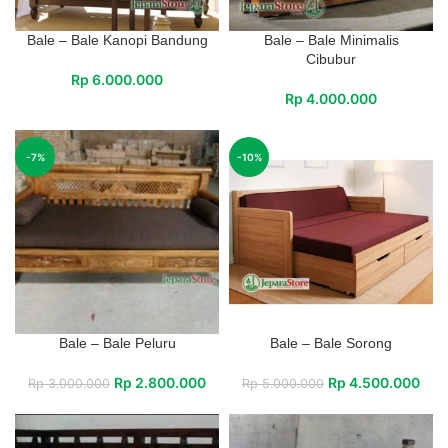
Bale – Bale Kanopi Bandung
Bale – Bale Minimalis
Cibubur
Rp
6.000.000
Rp
4.000.000
-7%
-10%
Bale – Bale Peluru
Bale – Bale Sorong
Rp
2.800.000
Rp
4.500.000
Rp
3.000.000
Rp
5.000.000