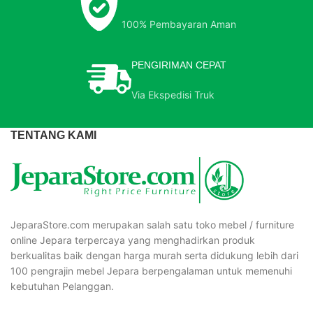
100% Pembayaran Aman
PENGIRIMAN CEPAT
Via Ekspedisi Truk
TENTANG KAMI
JeparaStore.com merupakan salah satu toko mebel / furniture
online Jepara terpercaya yang menghadirkan produk
berkualitas baik dengan harga murah serta didukung lebih dari
100 pengrajin mebel Jepara berpengalaman untuk memenuhi
kebutuhan Pelanggan.