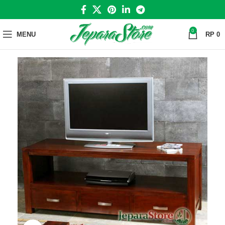
0
MENU
RP
0