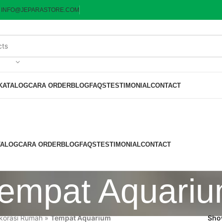
:
INFO@JEPARASTORE.COM
KATALOG
CARA ORDER
BLOG
FAQS
TESTIMONIAL
CONTACT
TALOG
CARA ORDER
BLOG
FAQS
TESTIMONIAL
CONTACT
empat Aquari
korasi Rumah
»
Tempat Aquarium
Sh