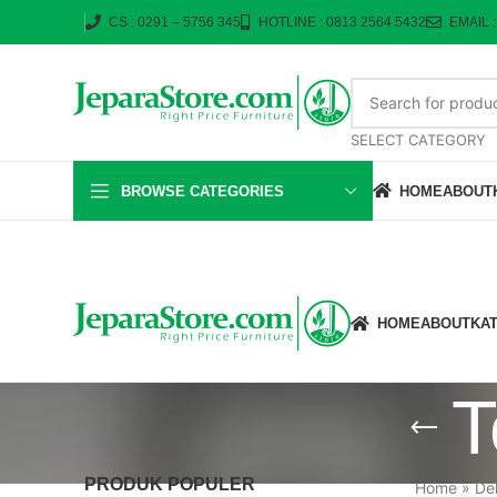
CS : 0291 – 5756 345
HOTLINE : 0813 2564 5432
EMAIL 
SELECT CATEGORY
BROWSE CATEGORIES
HOME
ABOUT
HOME
ABOUT
KA
T
PRODUK POPULER
Home
»
De