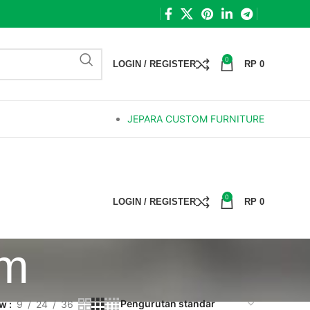
0
LOGIN / REGISTER
RP
0
JEPARA CUSTOM FURNITURE
0
LOGIN / REGISTER
RP
0
um
ow
9
24
36