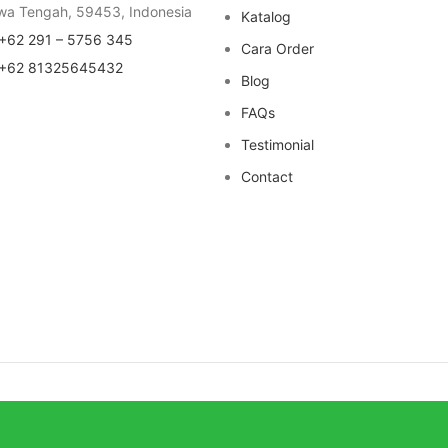
wa Tengah, 59453, Indonesia
Katalog
+62 291 – 5756 345
Cara Order
+62 81325645432
Blog
FAQs
Testimonial
Contact