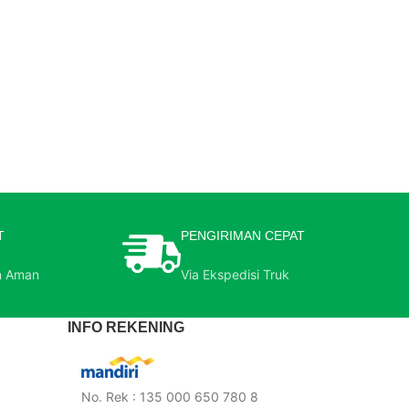
T
PENGIRIMAN CEPAT
n Aman
Via Ekspedisi Truk
INFO REKENING
No. Rek : 135 000 650 780 8