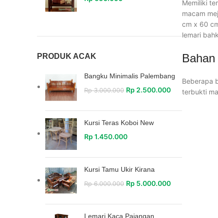
Memiliki te
macam meja
cm x 60 cm
lemari bah
Bahan 
PRODUK ACAK
Bangku Minimalis Palembang
Beberapa b
Rp
2.500.000
Rp
3.000.000
terbukti m
Kursi Teras Koboi New
Rp
1.450.000
Kursi Tamu Ukir Kirana
Rp
5.000.000
Rp
6.000.000
Lemari Kaca Pajangan