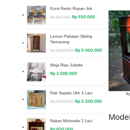
Kursi Resto Ropan Jok
Rp
550.000
Rp
800.000
Lemari Pakaian Sliding
Semarang
Rp
5.000.000
Rp
6.500.000
Meja Rias Juliette
Rp
3.000.000
Rak Sepatu Ukir 3 Laci
Aq
Rp
2.500.000
Rp
2.850.000
Model
Nakas Minimalis 2 Laci
Rp
650.000