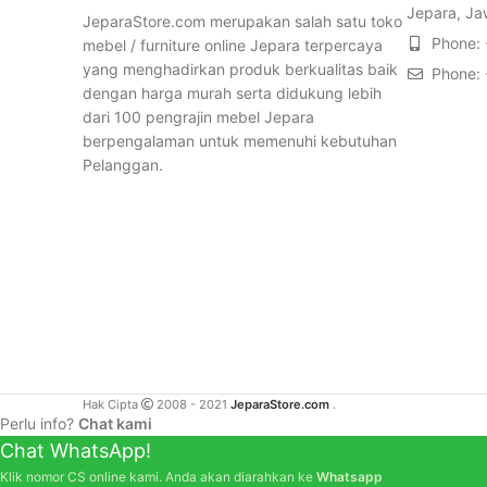
Jepara, Ja
JeparaStore.com merupakan salah satu toko
Phone:
mebel / furniture online Jepara terpercaya
yang menghadirkan produk berkualitas baik
Phone:
dengan harga murah serta didukung lebih
dari 100 pengrajin mebel Jepara
berpengalaman untuk memenuhi kebutuhan
Pelanggan.
Hak Cipta
2008 - 2021
JeparaStore.com
.
Perlu info?
Chat kami
Chat WhatsApp!
Klik nomor CS online kami. Anda akan diarahkan ke
Whatsapp