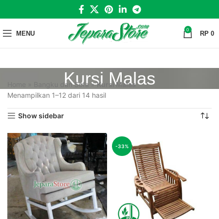
0
MENU
RP
0
Kursi Malas
Home
»
Bangku dan Sofa
»
Kursi Malas
Menampilkan 1–12 dari 14 hasil
Show sidebar
-33%