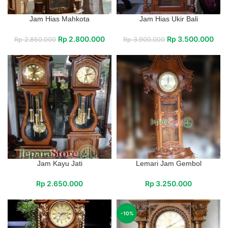
Jam Hias Mahkota
Jam Hias Ukir Bali
Rp
2.800.000
Rp
3.500.000
Rp
2.850.000
Rp
3.900.000
Jam Kayu Jati
Lemari Jam Gembol
Rp
2.650.000
Rp
3.250.000
-10%