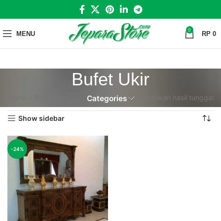
0
MENU
RP
0
Bufet Ukir
Home
»
Bufet Ukir
Menampilkan hasil tunggal
Categories
Show sidebar
-24%