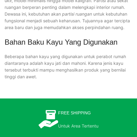
ukir, model minimalis hingga model kaligrafi. Partisi atau sekat
ruangan berperan penting dalam melengkapi interior rumah.
Dewasa ini, kebutuhan akan
partisi ruangan
untuk kebutuhan
fungsional menjadi sebuah keharusan. Tujuannya agar tercipta
area baru dan juga memudahkan akses perpindahan ruang.
Bahan Baku Kayu Yang Digunakan
Beberapa bahan kayu yang digunakan untuk perabot rumah
diantaranya adalah kayu jati dan mahoni. Karena jenis kayu
tersebut terbukti mampu menghasilkan produk yang bernilai
tinggi dan awet.
FREE SHIPPING
Untuk Area Tertentu