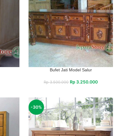
Bufet Jati Model Salur
Rp
3.250.000
Rp
3.500.000
-30%