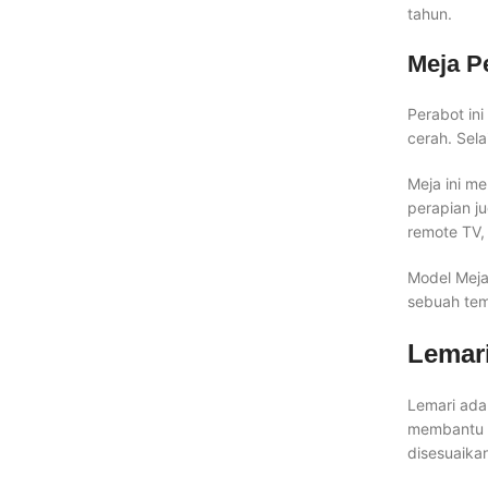
tahun.
Meja P
Perabot in
cerah. Sela
Meja ini m
perapian j
remote TV, 
Model Meja
sebuah tem
Lemar
Lemari ada
membantu m
disesuaika