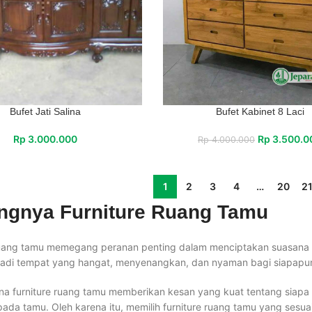
Bufet Jati Salina
Bufet Kabinet 8 Laci
Rp
3.000.000
Rp
3.500.0
Rp
4.000.000
1
2
3
4
…
20
2
ingnya Furniture Ruang Tamu
ruang tamu memegang peranan penting dalam menciptakan suasana r
adi tempat yang hangat, menyenangkan, dan nyaman bagi siapapu
rena furniture ruang tamu memberikan kesan yang kuat tentang siapa
pada tamu. Oleh karena itu, memilih furniture ruang tamu yang sesu