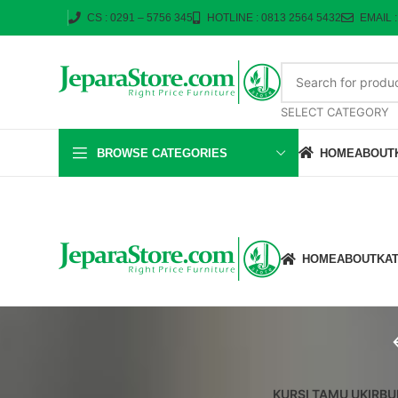
CS : 0291 – 5756 345
HOTLINE : 0813 2564 5432
EMAIL 
SELECT CATEGORY
BROWSE CATEGORIES
HOME
ABOUT
HOME
ABOUT
KA
KURSI TAMU UKIR
BU