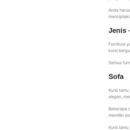
Anda harus
menciptaka
Jenis
Furniture 
kursi berg
Semua furn
Sofa
Kursi tamu
elegan, mem
Beberapa d
memiliki si
Kursi tamu