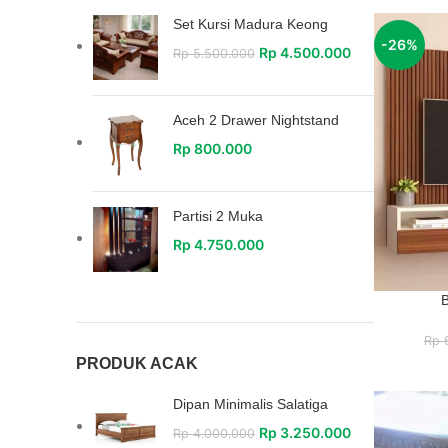
Set Kursi Madura Keong
-26%
Rp
4.500.000
Rp
5.500.000
Aceh 2 Drawer Nightstand
Rp
800.000
Partisi 2 Muka
Rp
4.750.000
B
Rp
6
PRODUK ACAK
Dipan Minimalis Salatiga
Rp
3.250.000
Rp
4.000.000