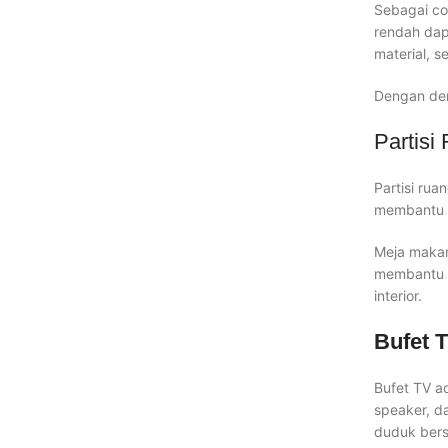
Sebagai co
rendah dap
material, s
Dengan dem
Partisi
Partisi rua
membantu u
Meja makan
membantu m
interior.
Bufet 
Bufet TV ad
speaker, d
duduk bers