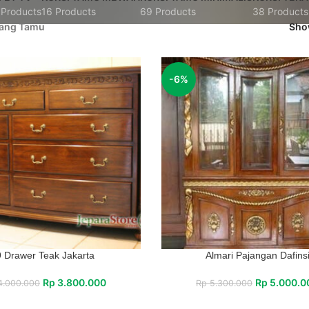
 Products
16 Products
69 Products
38 Products
ang Tamu
Sh
-6%
9 Drawer Teak Jakarta
Almari Pajangan Dafins
Rp
3.800.000
Rp
5.000.0
.000.000
Rp
5.300.000