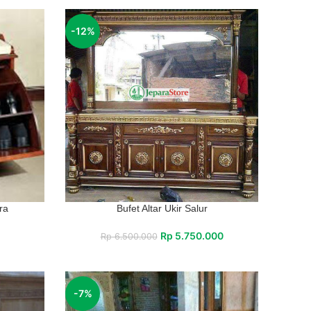
-12%
ra
Bufet Altar Ukir Salur
Rp
5.750.000
Rp
6.500.000
-7%