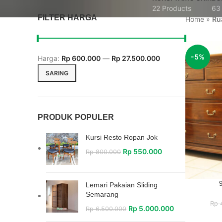
22 Products
63
FILTER HARGA
Home
»
Ru
-5%
Harga:
Rp 600.000
—
Rp 27.500.000
SARING
PRODUK POPULER
Kursi Resto Ropan Jok
Rp
550.000
Rp
800.000
Lemari Pakaian Sliding
Semarang
Rp
4
Rp
5.000.000
Rp
6.500.000