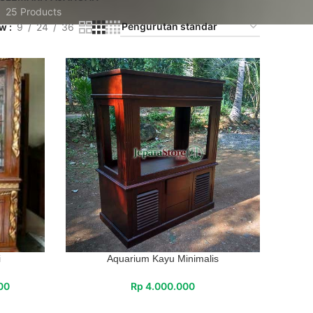
25 Products
ow
9
24
36
i
Aquarium Kayu Minimalis
00
Rp
4.000.000