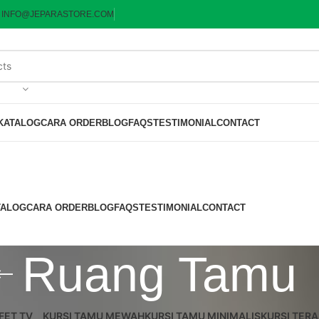
:
INFO@JEPARASTORE.COM
KATALOG
CARA ORDER
BLOG
FAQS
TESTIMONIAL
CONTACT
TALOG
CARA ORDER
BLOG
FAQS
TESTIMONIAL
CONTACT
Ruang Tamu
FET TV
KURSI TAMU MEWAH
KURSI TAMU MINIMALIS
KURSI TERA