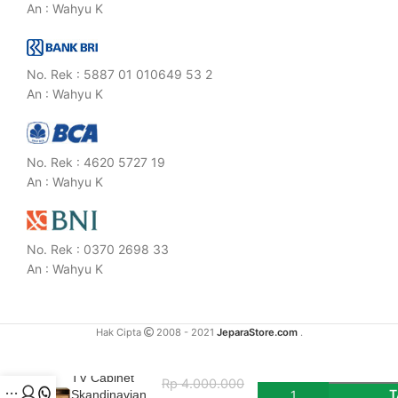
An : Wahyu K
No. Rek : 5887 01 010649 53 2
An : Wahyu K
No. Rek : 4620 5727 19
An : Wahyu K
No. Rek : 0370 2698 33
An : Wahyu K
Hak Cipta
2008 - 2021
JeparaStore.com
.
TV Cabinet
Rp
4.000.000
T
Skandinavian