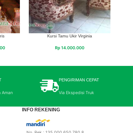
ris
Kursi Tamu Ukir Virginia
000
Rp
14.000.000
T
PENGIRIMAN CEPAT
n Aman
Via Ekspedisi Truk
INFO REKENING
No. Rek : 135 000 650 780 8