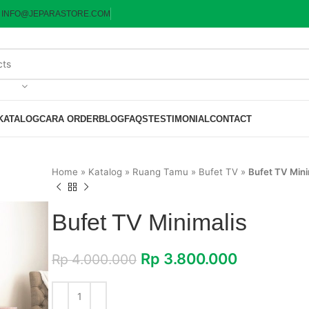
:
INFO@JEPARASTORE.COM
KATALOG
CARA ORDER
BLOG
FAQS
TESTIMONIAL
CONTACT
Home
»
Katalog
»
Ruang Tamu
»
Bufet TV
»
Bufet TV Mini
Bufet TV Minimalis
Rp
3.800.000
Rp
4.000.000