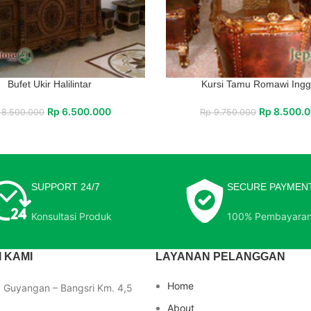
Bufet Ukir Halilintar
Kursi Tamu Romawi Ingg
Rp
6.500.000
Rp
8.500.
8.500.000
Rp
9.750.000
SUPPORT 24/7
SECURE PAYMEN
Konsultasi Produk
100% Pembayara
 KAMI
LAYANAN PELANGGAN
Home
a Guyangan – Bangsri Km. 4,5
About