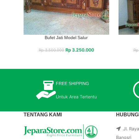
Bufet Jati Model Salur
Rp
3.250.000
Rp
3.500.000
Rp
FREE SHIPPING
Untuk Area Tertentu
TENTANG KAMI
HUBUNGI
Jl. Ray
Bangsri