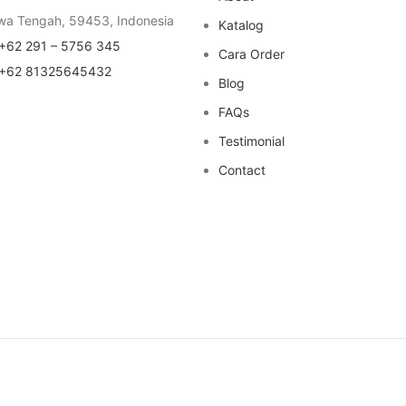
wa Tengah, 59453, Indonesia
Katalog
+62 291 – 5756 345
Cara Order
+62 81325645432
Blog
FAQs
Testimonial
Contact