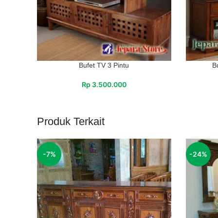
Bufet TV 3 Pintu
B
Rp
3.500.000
Produk Terkait
-7%
-24%