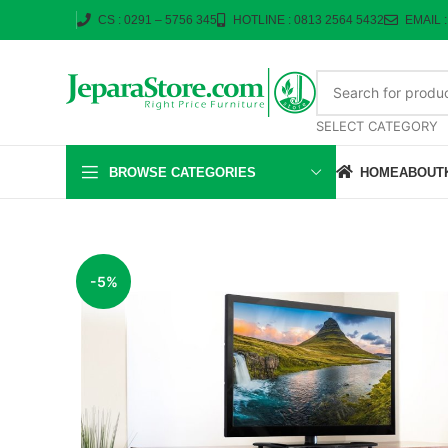
CS : 0291 – 5756 345
HOTLINE : 0813 2564 5432
EMAIL 
SELECT CATEGORY
BROWSE CATEGORIES
HOME
ABOUT
-5%