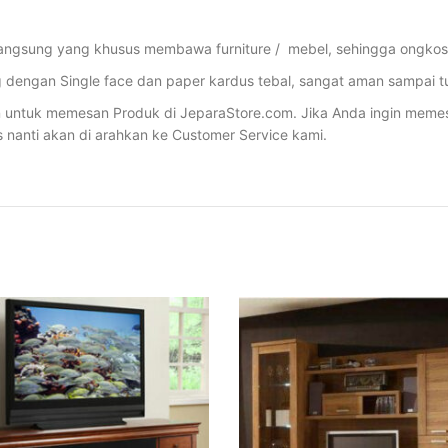
angsung yang khusus membawa furniture / mebel, sehingga ongkos p
dengan Single face dan paper kardus tebal, sangat aman sampai tu
ntuk memesan Produk di JeparaStore.com. Jika Anda ingin memesan 
s nanti akan di arahkan ke Customer Service kami.