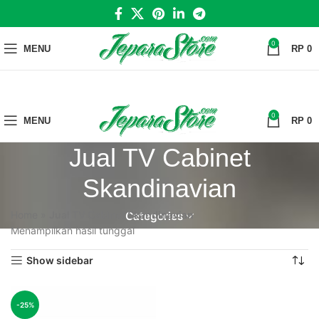
0
MENU
RP
0
0
MENU
RP
0
Jual TV Cabinet
Skandinavian
Home
»
Jual TV Cabinet Skandinavian
Categories
Menampilkan hasil tunggal
Show sidebar
-25%