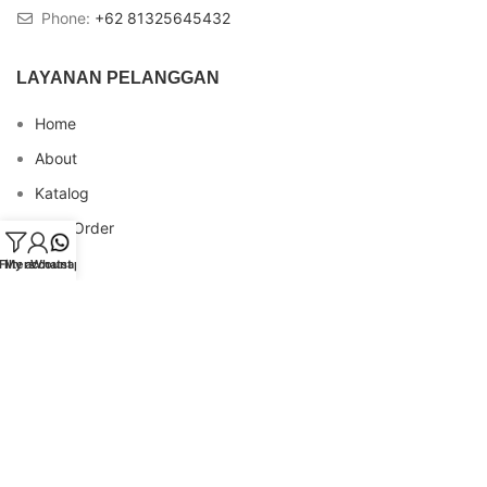
Phone:
+62 81325645432
LAYANAN PELANGGAN
Home
About
Katalog
Cara Order
Blog
Filters
My account
Whatsapp
FAQs
Testimonial
Contact
INFO REKENING