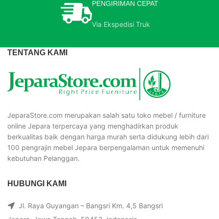
PENGIRIMAN CEPAT
Via Ekspedisi Truk
TENTANG KAMI
JeparaStore.com merupakan salah satu toko mebel / furniture
online Jepara terpercaya yang menghadirkan produk
berkualitas baik dengan harga murah serta didukung lebih dari
100 pengrajin mebel Jepara berpengalaman untuk memenuhi
kebutuhan Pelanggan.
HUBUNGI KAMI
Jl. Raya Guyangan – Bangsri Km. 4,5 Bangsri