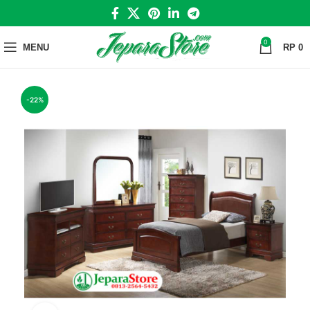
0
MENU
RP
0
-22%