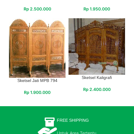
Rp
2.500.000
Rp
1.950.000
Sketsel Kaligrafi
Sketsel Jati MPB 794
Rp
2.400.000
Rp
1.900.000
FREE SHIPPING
Untuk Area Tertentu