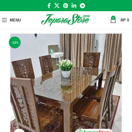
0
MENU
RP
0
-22%