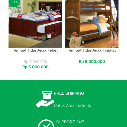
-17%
Tempat Tidur Anak Tebet
Tempat Tidur Anak Tingkat
Rp
6.000.000
Rp
6.000.000
Rp
5.000.000
FREE SHIPPING
Untuk Area Tertentu
SUPPORT 24/7