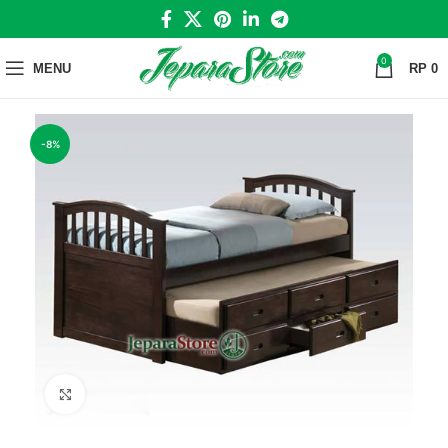
0
MENU
RP
0
-8%
Click to enlarge