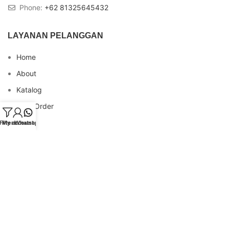
Phone:
+62 81325645432
LAYANAN PELANGGAN
Home
About
Katalog
Cara Order
Blog
Filters
My account
Whatsapp
FAQs
Testimonial
Contact
INFO REKENING