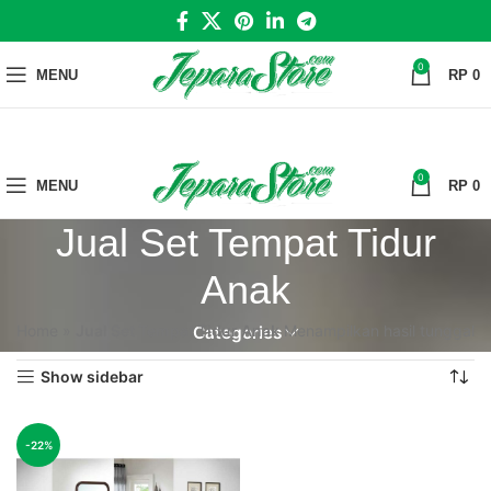
0
MENU
RP
0
0
MENU
RP
0
Jual Set Tempat Tidur
Anak
Home
»
Jual Set Tempat Tidur Anak
Menampilkan hasil tunggal
Categories
Show sidebar
-22%