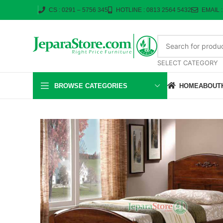
CS : 0291 – 5756 345
HOTLINE : 0813 2564 5432
EMAIL 
SELECT CATEGORY
BROWSE CATEGORIES
HOME
ABOUT