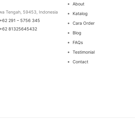
About
wa Tengah, 59453, Indonesia
Katalog
+62 291 – 5756 345
Cara Order
+62 81325645432
Blog
FAQs
Testimonial
Contact