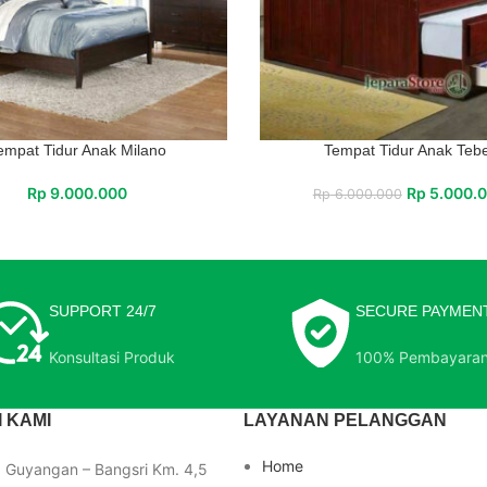
empat Tidur Anak Milano
Tempat Tidur Anak Teb
Rp
9.000.000
Rp
5.000.
Rp
6.000.000
SUPPORT 24/7
SECURE PAYMEN
Konsultasi Produk
100% Pembayara
 KAMI
LAYANAN PELANGGAN
Home
a Guyangan – Bangsri Km. 4,5