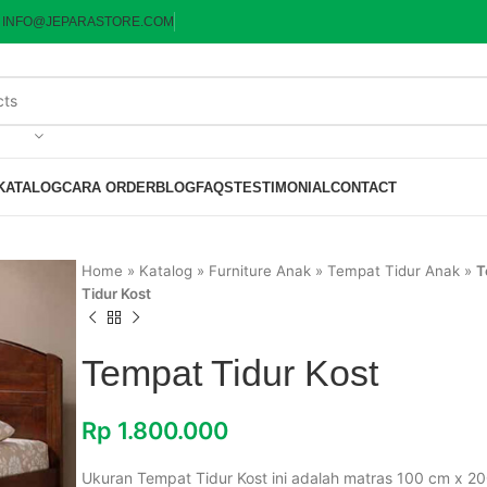
:
INFO@JEPARASTORE.COM
KATALOG
CARA ORDER
BLOG
FAQS
TESTIMONIAL
CONTACT
Home
»
Katalog
»
Furniture Anak
»
Tempat Tidur Anak
»
T
Tidur Kost
Tempat Tidur Kost
Rp
1.800.000
Ukuran Tempat Tidur Kost ini adalah matras 100 cm x 2