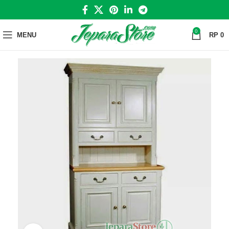
0
MENU
RP
0