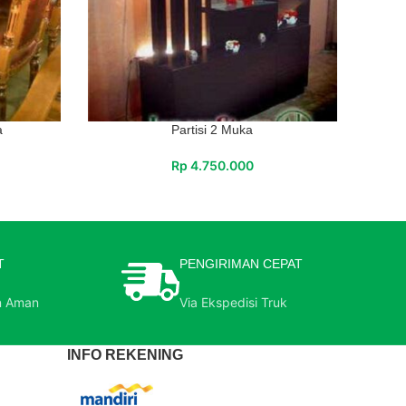
a
Partisi 2 Muka
Rp
4.750.000
T
PENGIRIMAN CEPAT
n Aman
Via Ekspedisi Truk
INFO REKENING