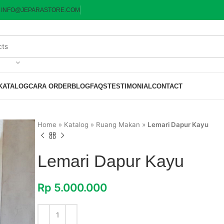
:
INFO@JEPARASTORE.COM
KATALOG
CARA ORDER
BLOG
FAQS
TESTIMONIAL
CONTACT
Home
»
Katalog
»
Ruang Makan
»
Lemari Dapur Kayu
Lemari Dapur Kayu
Rp
5.000.000