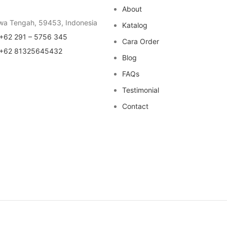
About
wa Tengah, 59453, Indonesia
Katalog
+62 291 – 5756 345
Cara Order
+62 81325645432
Blog
FAQs
Testimonial
Contact