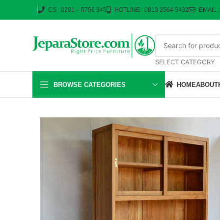
CS : 0291 – 5756 345
HOTLINE : 0813 2564 5432
EMAIL 
SELECT CATEGORY
BROWSE CATEGORIES
HOME
ABOUT