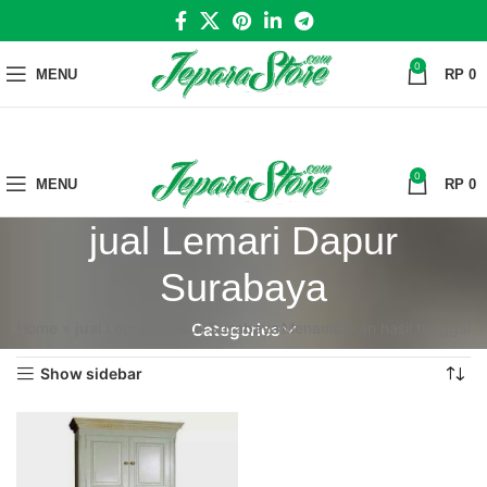
0
MENU
RP
0
0
MENU
RP
0
jual Lemari Dapur
Surabaya
Home
»
jual Lemari Dapur Surabaya
Menampilkan hasil tunggal
Categories
Show sidebar