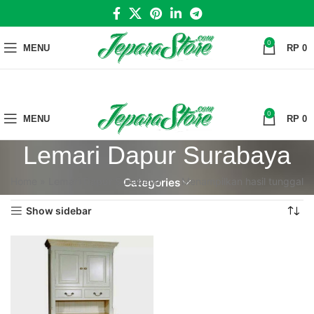
0
MENU
RP
0
0
MENU
RP
0
Lemari Dapur Surabaya
Home
»
Lemari Dapur Surabaya
Menampilkan hasil tunggal
Categories
Show sidebar