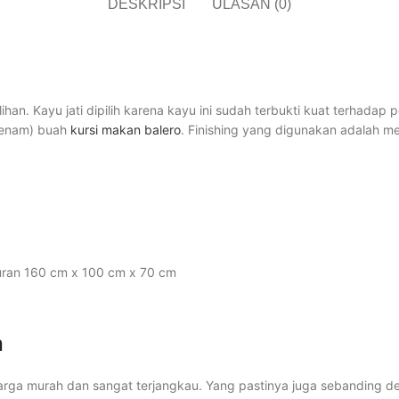
DESKRIPSI
ULASAN (0)
lihan. Kayu jati dipilih karena kayu ini sudah terbukti kuat terhadap
 (enam) buah
kursi makan balero
. Finishing yang digunakan adalah me
uran 160 cm x 100 cm x 70 cm
ah
arga murah dan sangat terjangkau. Yang pastinya juga sebanding den