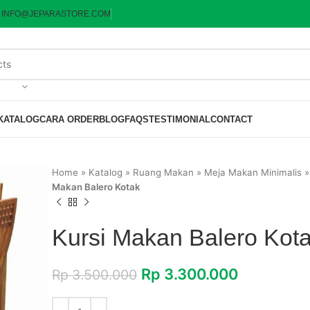
:
INFO@JEPARASTORE.COM
KATALOG
CARA ORDER
BLOG
FAQS
TESTIMONIAL
CONTACT
Home
»
Katalog
»
Ruang Makan
»
Meja Makan Minimalis
Makan Balero Kotak
Kursi Makan Balero Kot
Rp
3.300.000
Rp
3.500.000