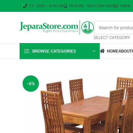
CS : 0291 – 5756 345
HOTLINE : 0813 2564 5432
EMAIL 
SELECT CATEGORY
BROWSE CATEGORIES
HOME
ABOUT
-6%