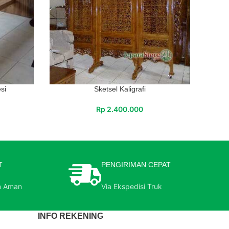
si
Sketsel Kaligrafi
Rp
2.400.000
T
PENGIRIMAN CEPAT
n Aman
Via Ekspedisi Truk
INFO REKENING