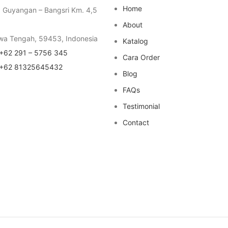
Home
a Guyangan – Bangsri Km. 4,5
About
wa Tengah, 59453, Indonesia
Katalog
+62 291 – 5756 345
Cara Order
+62 81325645432
Blog
FAQs
Testimonial
Contact