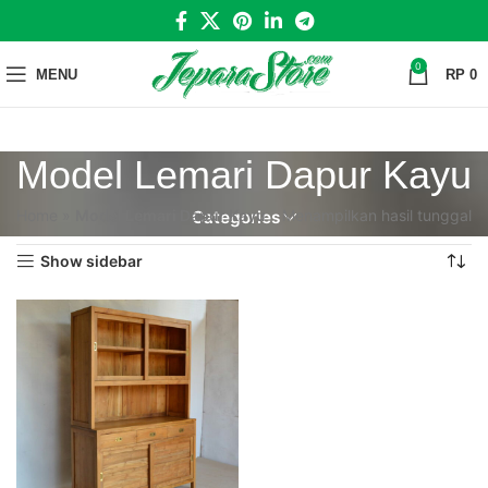
0
MENU
RP
0
Model Lemari Dapur Kayu
Home
»
Model Lemari Dapur Kayu
Menampilkan hasil tunggal
Categories
Show sidebar