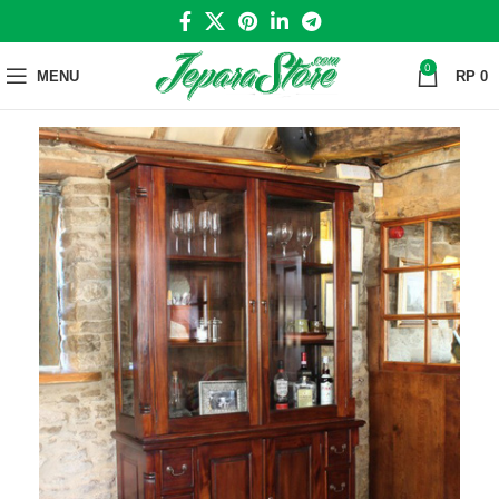
0
MENU
RP
0