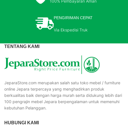
100% Pembayaran Aman
PENGIRIMAN CEPAT
Via Ekspedisi Truk
TENTANG KAMI
JeparaStore.com merupakan salah satu toko mebel / furniture
online Jepara terpercaya yang menghadirkan produk
berkualitas baik dengan harga murah serta didukung lebih dari
100 pengrajin mebel Jepara berpengalaman untuk memenuhi
kebutuhan Pelanggan.
HUBUNGI KAMI