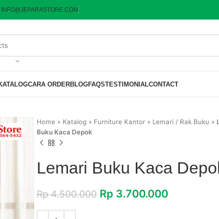
:
INFO@JEPARASTORE.COM
KATALOG
CARA ORDER
BLOG
FAQS
TESTIMONIAL
CONTACT
Home
»
Katalog
»
Furniture Kantor
»
Lemari / Rak Buku
»
Buku Kaca Depok
Lemari Buku Kaca Depo
Rp
3.700.000
Rp
4.500.000