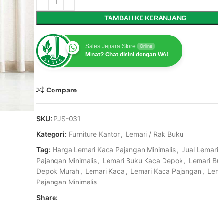
TAMBAH KE KERANJANG
Sales Jepara Store
Online
Minat? Chat disini dengan WA!
Compare
SKU:
PJS-031
Kategori:
Furniture Kantor
,
Lemari / Rak Buku
Tag:
Harga Lemari Kaca Pajangan Minimalis
,
Jual Lemar
Pajangan Minimalis
,
Lemari Buku Kaca Depok
,
Lemari B
Depok Murah
,
Lemari Kaca
,
Lemari Kaca Pajangan
,
Le
Pajangan Minimalis
Share: