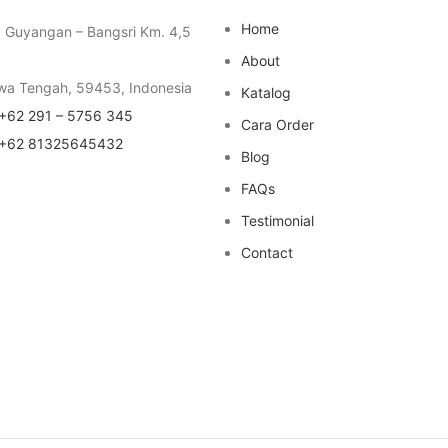
Home
a Guyangan – Bangsri Km. 4,5
About
wa Tengah, 59453, Indonesia
Katalog
+62 291 – 5756 345
Cara Order
+62 81325645432
Blog
FAQs
Testimonial
Contact