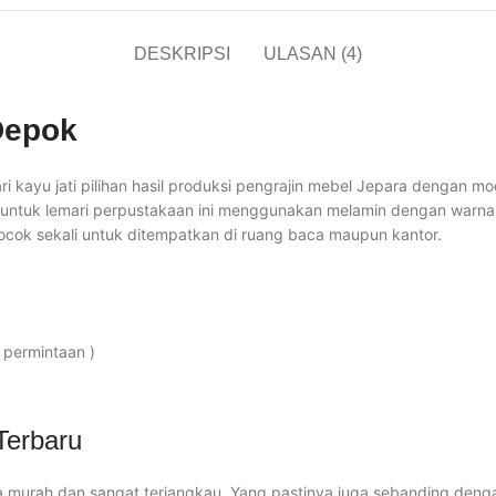
DESKRIPSI
ULASAN (4)
Depok
kayu jati pilihan hasil produksi pengrajin mebel Jepara dengan mod
 untuk lemari perpustakaan ini menggunakan melamin dengan warna n
 cocok sekali untuk ditempatkan di ruang baca maupun kantor.
 permintaan )
Terbaru
murah dan sangat terjangkau. Yang pastinya juga sebanding dengan 