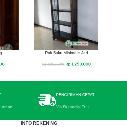
g
Rak Buku Minimalis Jari
000
Rp
1.250.000
Rp
1.800.000
T
PENGIRIMAN CEPAT
n Aman
Via Ekspedisi Truk
INFO REKENING