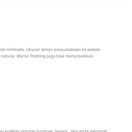
el minimalis. Ukuran lemari perpustakaan ini adalah
atural. Warna finishing juga bisa menyesuaikan
kualitas standar furniture Jepara. Jika anda berminat