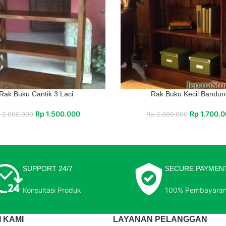
Rak Buku Cantik 3 Laci
Rak Buku Kecil Bandun
Rp
1.500.000
Rp
1.700.
2.000.000
Rp
2.000.000
SUPPORT 24/7
SECURE PAYMEN
Konsultasi Produk
100% Pembayara
 KAMI
LAYANAN PELANGGAN