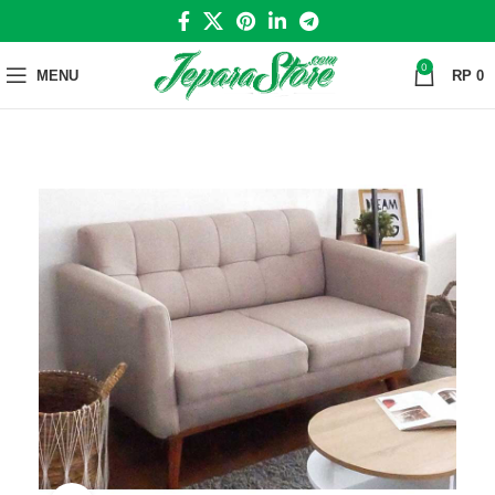
0
MENU
RP
0