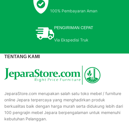
100% Pembayaran Aman
PENGIRIMAN CEPAT
Via Ekspedisi Truk
TENTANG KAMI
JeparaStore.com merupakan salah satu toko mebel / furniture
online Jepara terpercaya yang menghadirkan produk
berkualitas baik dengan harga murah serta didukung lebih dari
100 pengrajin mebel Jepara berpengalaman untuk memenuhi
kebutuhan Pelanggan.