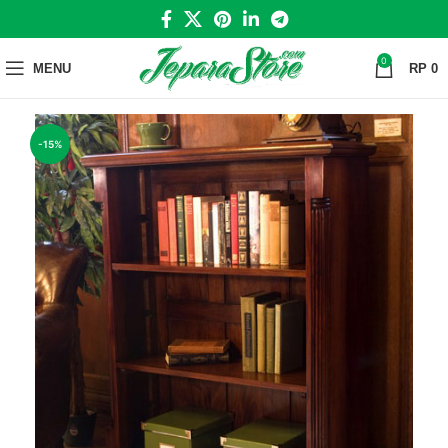
0
MENU
RP
0
-15%