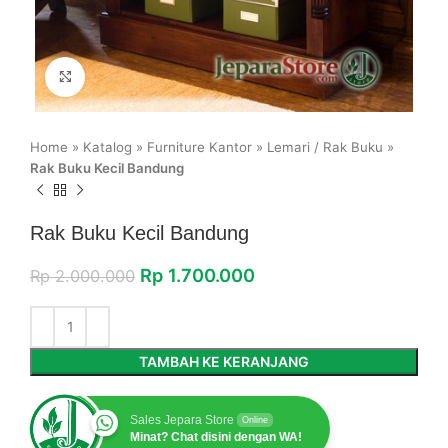
Click to enlarge
Home
»
Katalog
»
Furniture Kantor
»
Lemari / Rak Buku
»
Rak Buku Kecil Bandung
Rak Buku Kecil Bandung
Rp
1.700.000
Rp
2.000.000
TAMBAH KE KERANJANG
Sales Jepara Store
Online
Minat? Chat disini dengan WA!