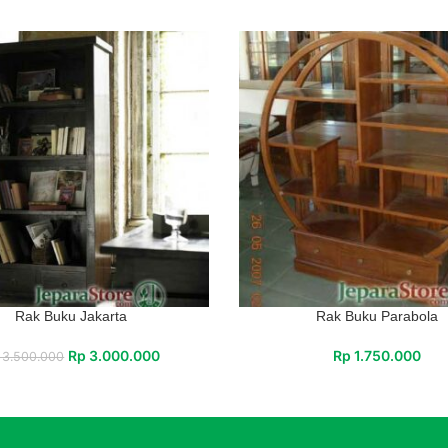
Rak Buku Jakarta
Rak Buku Parabola
Rp
3.000.000
Rp
1.750.000
3.500.000