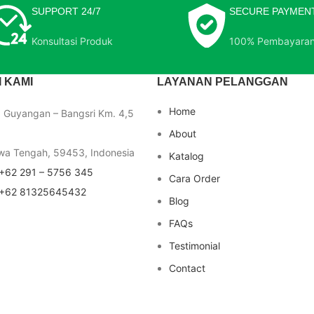
SUPPORT 24/7
SECURE PAYMEN
Konsultasi Produk
100% Pembayara
 KAMI
LAYANAN PELANGGAN
Home
a Guyangan – Bangsri Km. 4,5
About
wa Tengah, 59453, Indonesia
Katalog
+62 291 – 5756 345
Cara Order
+62 81325645432
Blog
FAQs
Testimonial
Contact