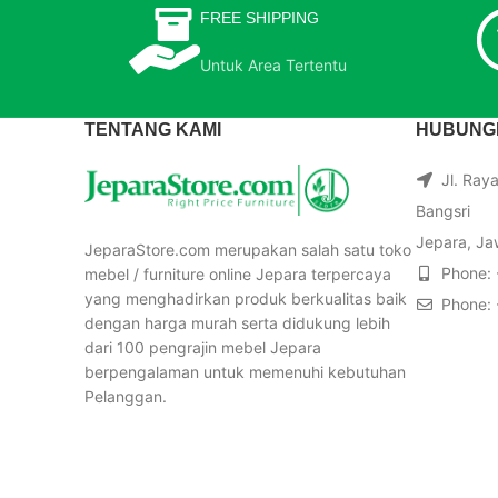
FREE SHIPPING
Untuk Area Tertentu
TENTANG KAMI
HUBUNGI
Jl. Ray
Bangsri
Jepara, Ja
JeparaStore.com merupakan salah satu toko
Phone:
mebel / furniture online Jepara terpercaya
yang menghadirkan produk berkualitas baik
Phone:
dengan harga murah serta didukung lebih
dari 100 pengrajin mebel Jepara
berpengalaman untuk memenuhi kebutuhan
Pelanggan.