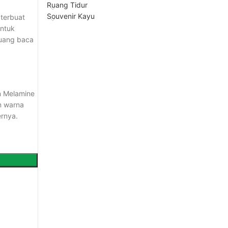
Ruang Tidur
Souvenir Kayu
 terbuat
untuk
ruang baca
an Melamine
n warna
ernya.