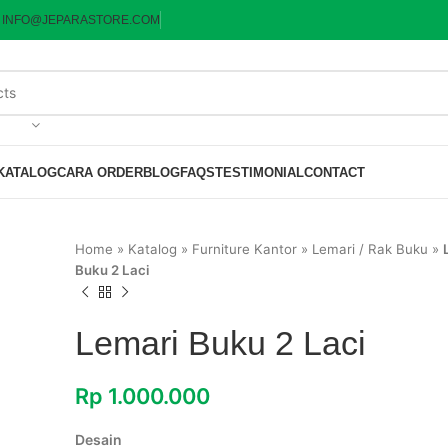
:
INFO@JEPARASTORE.COM
KATALOG
CARA ORDER
BLOG
FAQS
TESTIMONIAL
CONTACT
Home
»
Katalog
»
Furniture Kantor
»
Lemari / Rak Buku
»
Buku 2 Laci
Lemari Buku 2 Laci
Rp
1.000.000
Desain