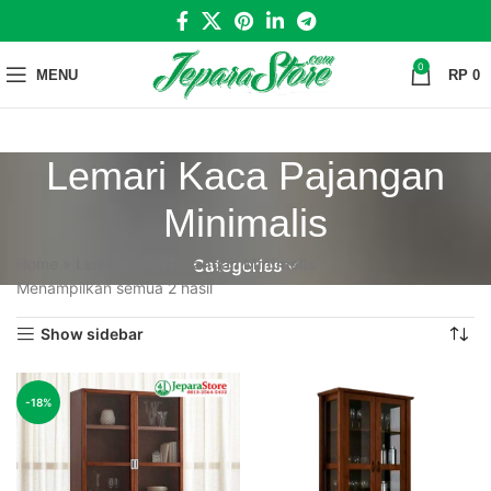
0
MENU
RP
0
Lemari Kaca Pajangan
Minimalis
Home
»
Lemari Kaca Pajangan Minimalis
Categories
Menampilkan semua 2 hasil
Show sidebar
-18%