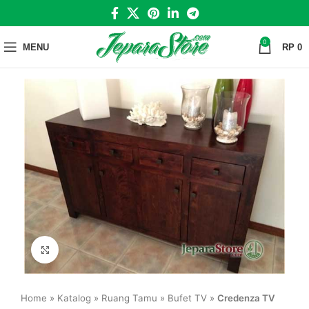
0
MENU
RP
0
Click to enlarge
Home
»
Katalog
»
Ruang Tamu
»
Bufet TV
»
Credenza TV