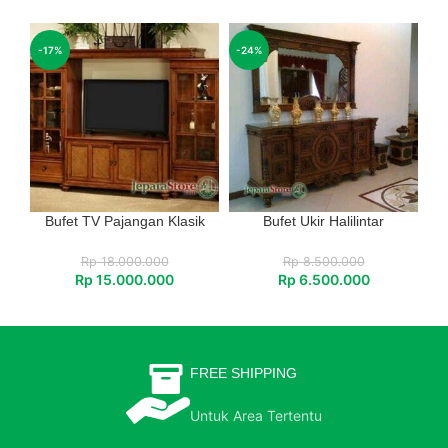
-17%
-24%
Bufet TV Pajangan Klasik
Bufet Ukir Halilintar
Rp
18.000.000
Rp
8.500.000
Rp
15.000.000
Rp
6.500.000
FREE SHIPPING
Untuk Area Tertentu