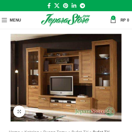
0
MENU
RP
0
Click to enlarge