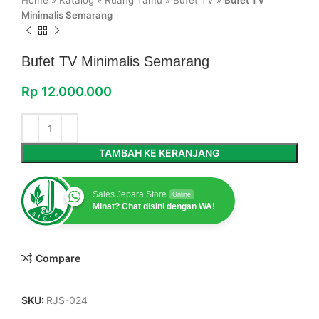
Home
»
Katalog
»
Ruang Tamu
»
Bufet TV
»
Bufet TV
Minimalis Semarang
Bufet TV Minimalis Semarang
Rp
12.000.000
TAMBAH KE KERANJANG
Sales Jepara Store
Online
Minat? Chat disini dengan WA!
Compare
SKU:
RJS-024