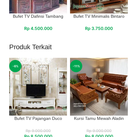
Bufet TV Dafinsi Tambang
Bufet TV Minimalis Bintaro
Rp
4.500.000
Rp
3.750.000
Produk Terkait
-6%
-11%
Bufet TV Pajangan Duco
Kursi Tamu Mewah Aladin
Rp
9.000.000
Rp
9.000.000
Rp
8.500.000
Rp
8.000.000