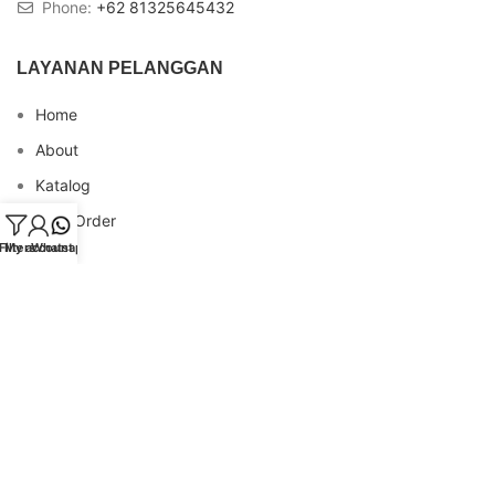
Phone:
+62 81325645432
LAYANAN PELANGGAN
Home
About
Katalog
Cara Order
Filters
My account
Whatsapp
Blog
FAQs
Testimonial
Contact
INFO REKENING