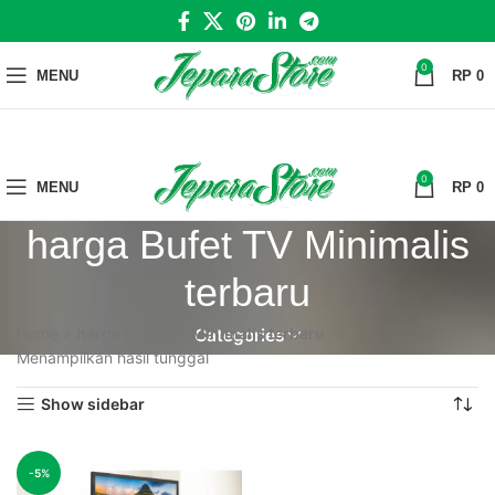
0
MENU
RP
0
0
MENU
RP
0
harga Bufet TV Minimalis
terbaru
Home
»
harga Bufet TV Minimalis terbaru
Categories
Menampilkan hasil tunggal
Show sidebar
-5%