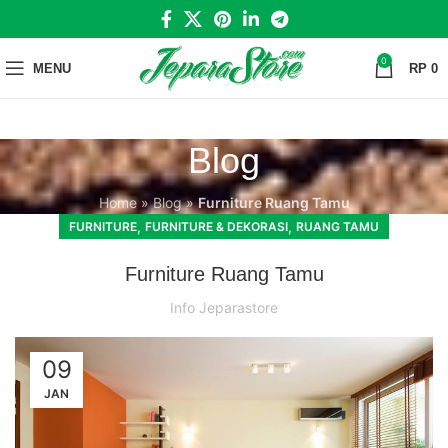
0
MENU
RP
0
Blog
Home
»
Blog
»
Furniture Ruang Tamu
,
,
FURNITURE
FURNITURE & DEKORASI
RUANG TAMU
Furniture Ruang Tamu
Info Jeparastore
09
JAN