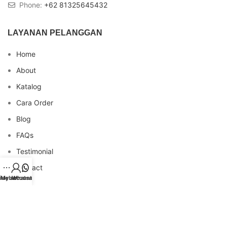
Phone:
+62 81325645432
LAYANAN PELANGGAN
Home
About
Katalog
Cara Order
Blog
FAQs
Testimonial
Contact
idebar
My account
Whatsapp
INFO REKENING