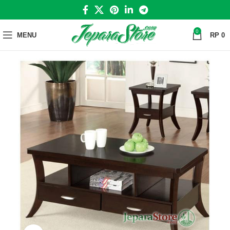
0
MENU
RP
0