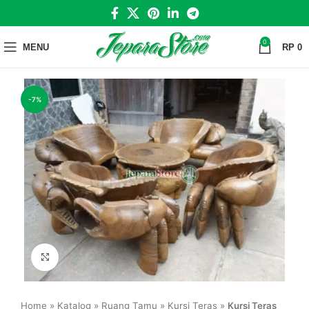
0
MENU
RP
0
-7%
Click to enlarge
Home
»
Katalog
»
Ruang Tamu
»
Kursi Teras
»
Kursi Teras