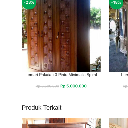
-23%
-18%
Lemari Pakaian 3 Pintu Minimalis Spiral
Lem
Rp
5.000.000
Rp
6.500.000
Rp
Produk Terkait