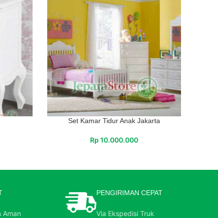
Set Kamar Tidur Anak Jakarta
Rp
10.000.000
T
PENGIRIMAN CEPAT
n Aman
Via Ekspedisi Truk