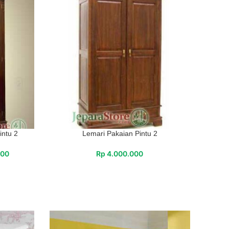
intu 2
Lemari Pakaian Pintu 2
000
Rp
4.000.000