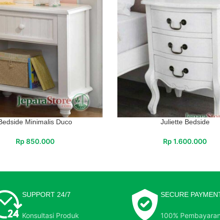
Bedside Minimalis Duco
Juliette Bedside
Rp
850.000
Rp
1.600.000
SUPPORT 24/7
SECURE PAYMEN
Konsultasi Produk
100% Pembayara