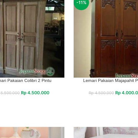
-11%
ari Pakaian Colibri 2 Pintu
Lemari Pakaian Majapahit P
Rp
4.500.000
Rp
4.000.
5.500.000
Rp
4.500.000