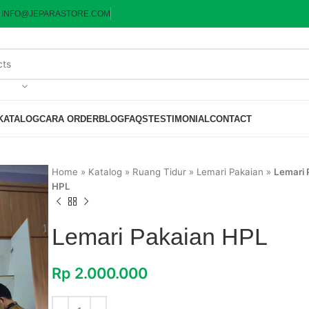
:
INFO@JEPARASTORE.COM
KATALOG
CARA ORDER
BLOG
FAQS
TESTIMONIAL
CONTACT
Home
»
Katalog
»
Ruang Tidur
»
Lemari Pakaian
»
Lemari 
HPL
Lemari Pakaian HPL
Rp
2.000.000