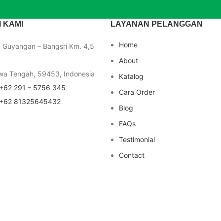
 KAMI
LAYANAN PELANGGAN
Home
a Guyangan – Bangsri Km. 4,5
About
wa Tengah, 59453, Indonesia
Katalog
+62 291 – 5756 345
Cara Order
+62 81325645432
Blog
FAQs
Testimonial
Contact