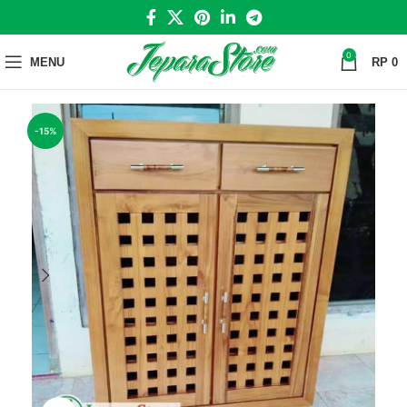
0
MENU
RP
0
-15%