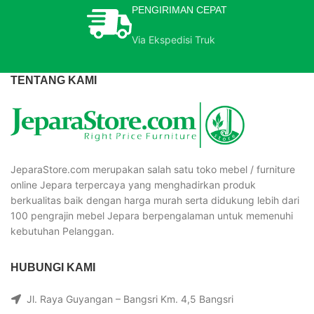
PENGIRIMAN CEPAT
Via Ekspedisi Truk
TENTANG KAMI
JeparaStore.com merupakan salah satu toko mebel / furniture
online Jepara terpercaya yang menghadirkan produk
berkualitas baik dengan harga murah serta didukung lebih dari
100 pengrajin mebel Jepara berpengalaman untuk memenuhi
kebutuhan Pelanggan.
HUBUNGI KAMI
Jl. Raya Guyangan – Bangsri Km. 4,5 Bangsri