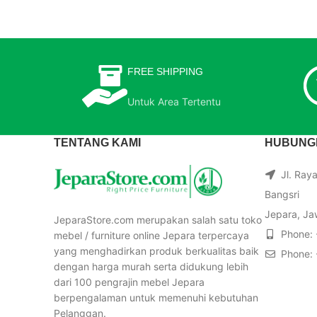
FREE SHIPPING
Untuk Area Tertentu
TENTANG KAMI
HUBUNGI
Jl. Ray
Bangsri
Jepara, Ja
JeparaStore.com merupakan salah satu toko
Phone:
mebel / furniture online Jepara terpercaya
yang menghadirkan produk berkualitas baik
Phone:
dengan harga murah serta didukung lebih
dari 100 pengrajin mebel Jepara
berpengalaman untuk memenuhi kebutuhan
Pelanggan.