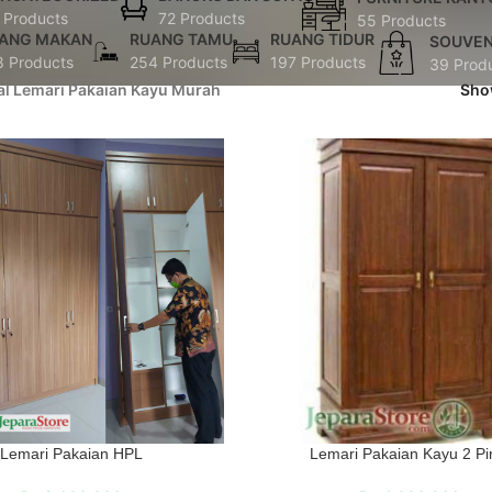
 Products
72 Products
55 Products
ANG MAKAN
RUANG TAMU
RUANG TIDUR
SOUVEN
8 Products
254 Products
197 Products
39 Prod
al Lemari Pakaian Kayu Murah
Sh
Lemari Pakaian HPL
Lemari Pakaian Kayu 2 Pi