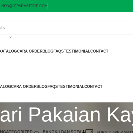
:
INFO@JEPARASTORE.COM
KATALOG
CARA ORDER
BLOG
FAQS
TESTIMONIAL
CONTACT
TALOG
CARA ORDER
BLOG
FAQS
TESTIMONIAL
CONTACT
ari Pakaian K
NCATEGORIZED
BANGKU DAN SOFA
FURNITURE KANT