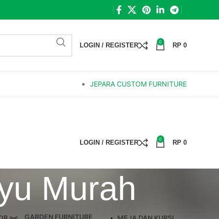
0
LOGIN / REGISTER
RP
0
JEPARA CUSTOM FURNITURE
0
LOGIN / REGISTER
RP
0
ayu Murah
GARDEN FURNITURE
OR
MEJA DAN KURSI