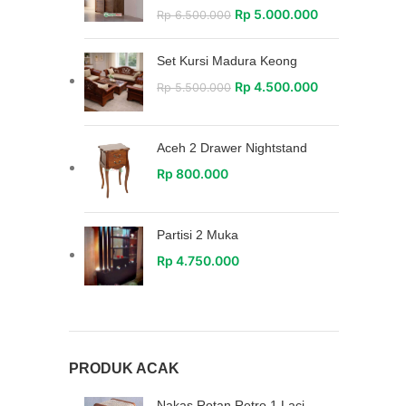
Rp
5.000.000
Rp
6.500.000
Set Kursi Madura Keong
Rp
4.500.000
Rp
5.500.000
Aceh 2 Drawer Nightstand
Rp
800.000
Partisi 2 Muka
Rp
4.750.000
PRODUK ACAK
Nakas Rotan Retro 1 Laci