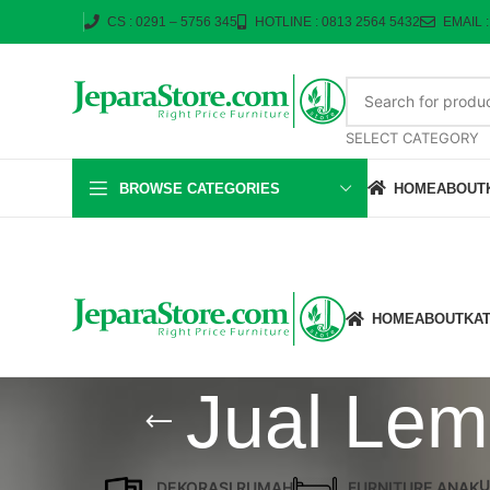
CS : 0291 – 5756 345
HOTLINE : 0813 2564 5432
EMAIL 
SELECT CATEGORY
BROWSE CATEGORIES
HOME
ABOUT
HOME
ABOUT
KA
Jual Lem
U
DEKORASI RUMAH
FURNITURE ANAK