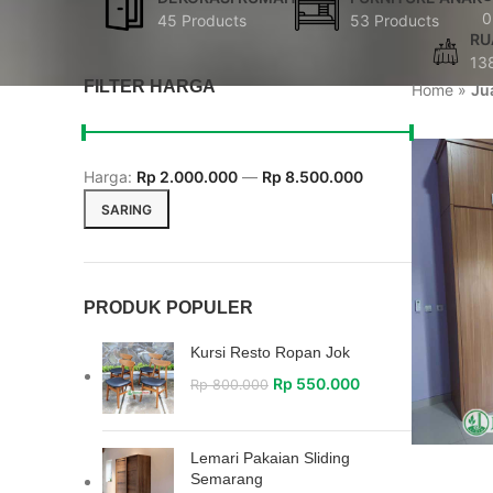
0
45 Products
53 Products
RU
13
FILTER HARGA
Home
»
Ju
Harga:
Rp 2.000.000
—
Rp 8.500.000
SARING
PRODUK POPULER
Kursi Resto Ropan Jok
Rp
550.000
Rp
800.000
Lemari Pakaian Sliding
Semarang