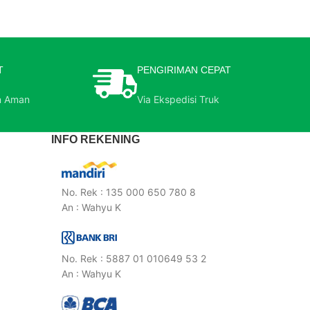
T
PENGIRIMAN CEPAT
n Aman
Via Ekspedisi Truk
INFO REKENING
No. Rek : 135 000 650 780 8
An : Wahyu K
No. Rek : 5887 01 010649 53 2
An : Wahyu K