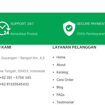
SUPPORT 24/7
SECURE PAYMEN
Konsultasi Produk
100% Pembayara
 KAMI
LAYANAN PELANGGAN
Home
a Guyangan – Bangsri Km. 4,5
About
wa Tengah, 59453, Indonesia
Katalog
+62 291 – 5756 345
Cara Order
+62 81325645432
Blog
FAQs
Testimonial