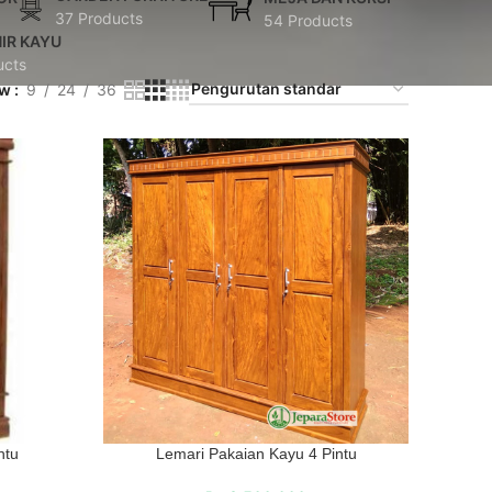
37 Products
54 Products
IR KAYU
ucts
ow
9
24
36
ntu
Lemari Pakaian Kayu 4 Pintu