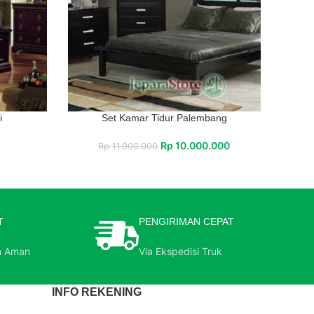
i
Set Kamar Tidur Palembang
Rp
10.000.000
Rp
11.000.000
T
PENGIRIMAN CEPAT
n Aman
Via Ekspedisi Truk
INFO REKENING