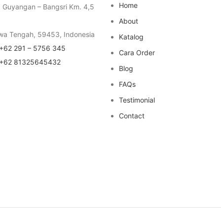
Home
a Guyangan – Bangsri Km. 4,5
About
wa Tengah, 59453, Indonesia
Katalog
+62 291 – 5756 345
Cara Order
+62 81325645432
Blog
FAQs
Testimonial
Contact