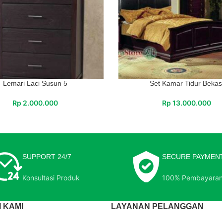
Lemari Laci Susun 5
Set Kamar Tidur Bekas
Rp
2.000.000
Rp
13.000.000
SUPPORT 24/7
SECURE PAYMEN
Konsultasi Produk
100% Pembayara
 KAMI
LAYANAN PELANGGAN