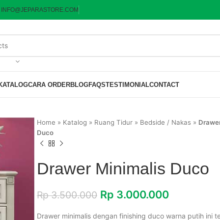
:
INFO@JEPARASTORE.COM
KATALOG
CARA ORDER
BLOG
FAQS
TESTIMONIAL
CONTACT
Home
»
Katalog
»
Ruang Tidur
»
Bedside / Nakas
»
Drawer
Duco
Drawer Minimalis Duco
Rp
3.000.000
Rp
3.500.000
Drawer minimalis dengan finishing duco warna putih ini t