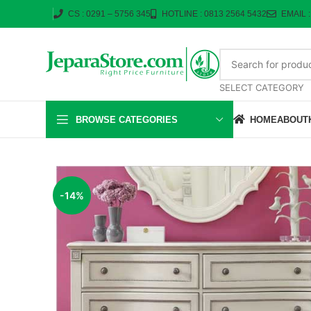
CS : 0291 – 5756 345
HOTLINE : 0813 2564 5432
EMAIL 
SELECT CATEGORY
BROWSE CATEGORIES
HOME
ABOUT
-14%