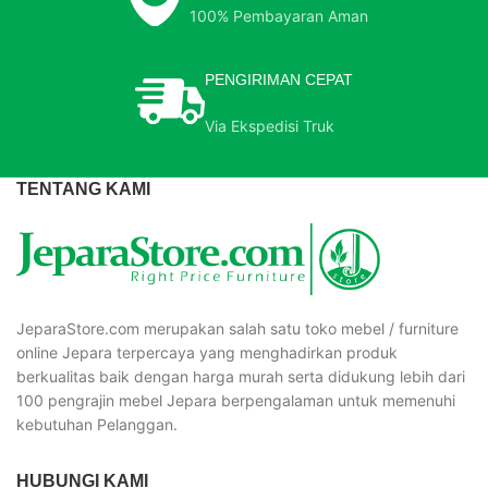
100% Pembayaran Aman
PENGIRIMAN CEPAT
Via Ekspedisi Truk
TENTANG KAMI
JeparaStore.com merupakan salah satu toko mebel / furniture
online Jepara terpercaya yang menghadirkan produk
berkualitas baik dengan harga murah serta didukung lebih dari
100 pengrajin mebel Jepara berpengalaman untuk memenuhi
kebutuhan Pelanggan.
HUBUNGI KAMI