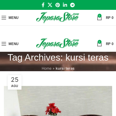
0
MENU
RP
0
0
MENU
RP
0
Tag Archives: kursi teras
Home
»
kursi teras
25
AGU