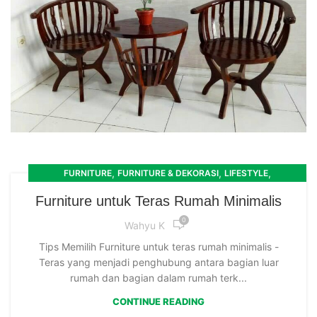
,
,
,
FURNITURE
FURNITURE & DEKORASI
LIFESTYLE
,
MEJA DAN KURSI
RUANG TAMU
Furniture untuk Teras Rumah Minimalis
0
Wahyu K
Tips Memilih Furniture untuk teras rumah minimalis -
Teras yang menjadi penghubung antara bagian luar
rumah dan bagian dalam rumah terk...
CONTINUE READING