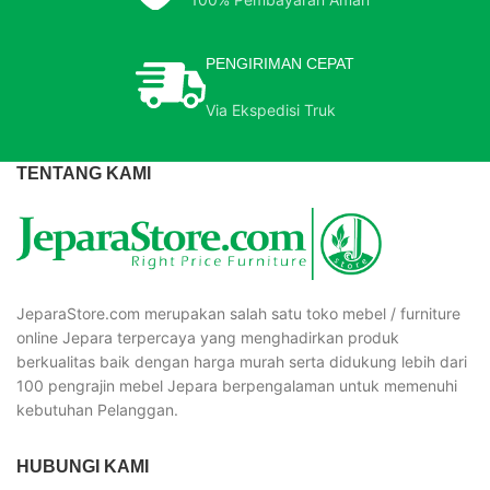
PENGIRIMAN CEPAT
Via Ekspedisi Truk
TENTANG KAMI
JeparaStore.com merupakan salah satu toko mebel / furniture
online Jepara terpercaya yang menghadirkan produk
berkualitas baik dengan harga murah serta didukung lebih dari
100 pengrajin mebel Jepara berpengalaman untuk memenuhi
kebutuhan Pelanggan.
HUBUNGI KAMI