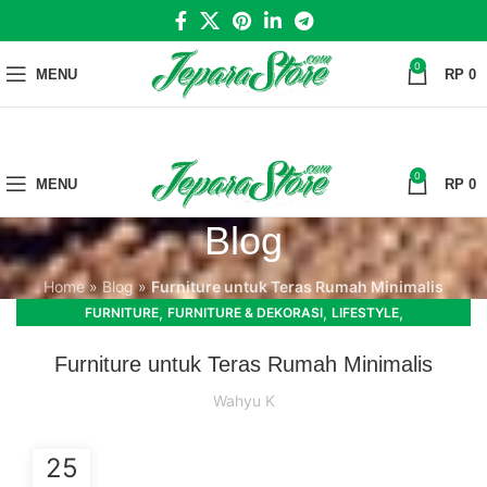
0
MENU
RP
0
0
MENU
RP
0
Blog
Home
»
Blog
»
Furniture untuk Teras Rumah Minimalis
,
,
,
FURNITURE
FURNITURE & DEKORASI
LIFESTYLE
,
MEJA DAN KURSI
RUANG TAMU
Furniture untuk Teras Rumah Minimalis
Wahyu K
25