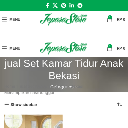
0
MENU
RP
0
0
MENU
RP
0
jual Set Kamar Tidur Anak
Bekasi
Home
»
jual Set Kamar Tidur Anak Bekasi
Categories
Menampilkan hasil tunggal
Show sidebar