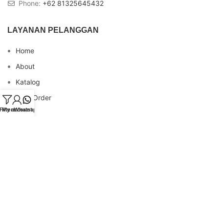
Phone:
+62 81325645432
LAYANAN PELANGGAN
Home
About
Katalog
Cara Order
Filters
My account
Whatsapp
Blog
FAQs
Testimonial
Contact
INFO REKENING