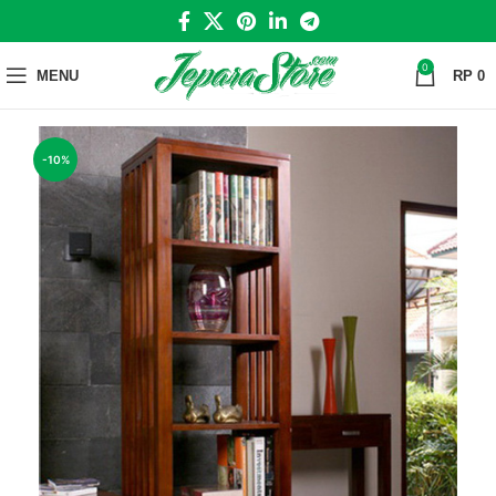
0
MENU
RP
0
-10%