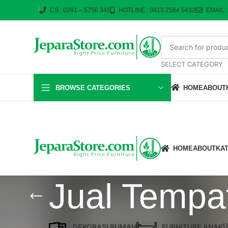
CS : 0291 – 5756 345
HOTLINE : 0813 2564 5432
EMAIL 
SELECT CATEGORY
BROWSE CATEGORIES
HOME
ABOUT
HOME
ABOUT
KA
Jual Tempa
U
DEKORASI RUMAH
FURNITURE ANAK