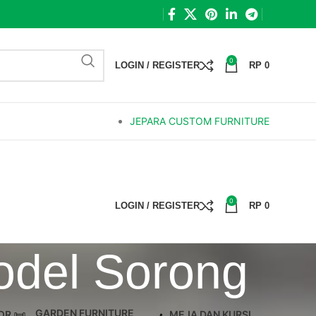
0
LOGIN / REGISTER
RP
0
JEPARA CUSTOM FURNITURE
0
LOGIN / REGISTER
RP
0
odel Sorong
GARDEN FURNITURE
OR
MEJA DAN KURSI