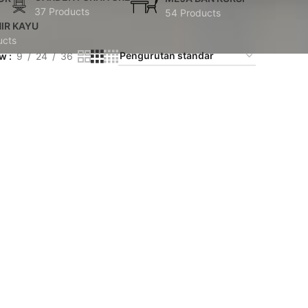
37 Products
54 Products
IR KAYU
ucts
ow
9
24
36