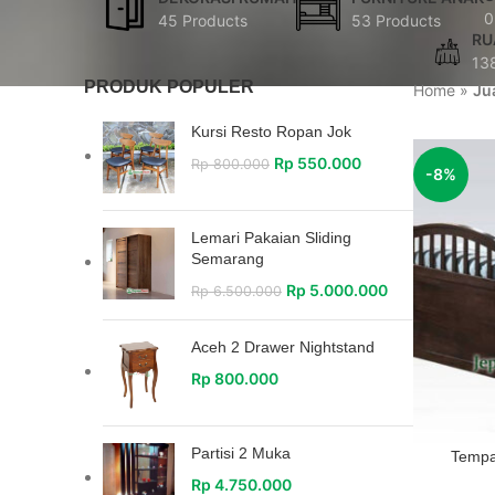
0
45 Products
53 Products
RU
13
PRODUK POPULER
Home
»
Ju
Kursi Resto Ropan Jok
Rp
550.000
Rp
800.000
-8%
Lemari Pakaian Sliding
Semarang
Rp
5.000.000
Rp
6.500.000
Aceh 2 Drawer Nightstand
Rp
800.000
Partisi 2 Muka
Tempa
Rp
4.750.000