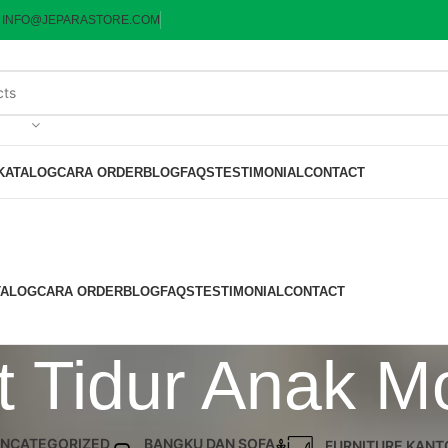
:
INFO@JEPARASTORE.COM
KATALOG
CARA ORDER
BLOG
FAQS
TESTIMONIAL
CONTACT
TALOG
CARA ORDER
BLOG
FAQS
TESTIMONIAL
CONTACT
t Tidur Anak M
NCATEGORIZED
BANGKU DAN SOFA
FURNITURE KANT