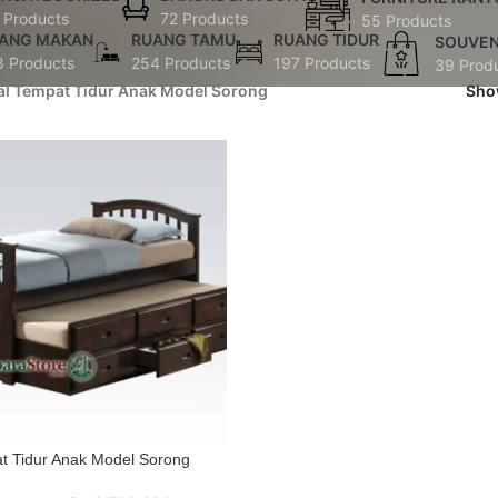
 Products
72 Products
55 Products
ANG MAKAN
RUANG TAMU
RUANG TIDUR
SOUVEN
8 Products
254 Products
197 Products
39 Prod
al Tempat Tidur Anak Model Sorong
Sh
t Tidur Anak Model Sorong