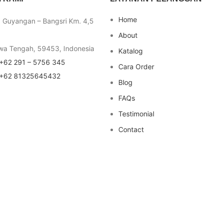
Home
a Guyangan – Bangsri Km. 4,5
About
wa Tengah, 59453, Indonesia
Katalog
+62 291 – 5756 345
Cara Order
+62 81325645432
Blog
FAQs
Testimonial
Contact